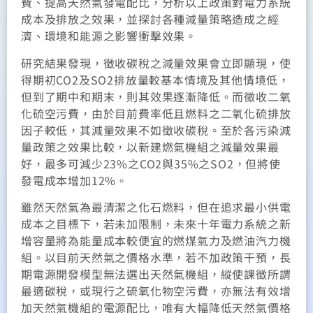
費、提高天然氣發電配比，分析以上政策對電力系統
成本及排放之效果，並探討各種減量策略造成之經
濟、環境和能源之影響衝擊效果。
研究結果發現，徵收碳稅之減量效果會立即顯現，使
得期初CO2及SO2排放量較基本情境及其他情境低，
但到了期中和期末，則其效果逐漸降低。而徵收二氧
化硫空污費，由於目前費率低且燃料之二氧化硫排放
因子較低，其減量效果不如徵收碳稅。至於各污染減
量政策之效果比較，以新建燃氣機組之減量效果最
好，最多可減少23%之CO2與35%之SO2，但將使
發電成本增加12%。
雖然天然氣為最清潔之化石燃料，但在追求最小供電
成本之目標下，若未加限制，未來十年電力系統之新
增容量將為能量成本較便宜的燃煤氣力及燃油汽力機
組。以目前天然氣之價格水準，若不加政策干預，長
期電源開發模型無法選出天然氣機組，縱使課徵所謂
最適碳稅，或現行之硫氧化物空污費，亦無法有效增
加天然氣機組的電源配比，唯有大幅降低天然氣價格