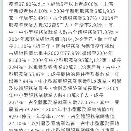
務業97.80%以上。經營5年以上者逾60%，未滿一
年新設者約占10%。2004年新興服務業6萬1,985
家，年增率2.49%，占全體服務業6.37%。2004年
服務業就業人數532萬5千人，年增率2.92%，其
中，中小型服務業就業人數占全體服務業77.05%。
2004年服務業總銷售值18兆4,249億元，較上年成
長11.10%。近三年，國內服務業內銷值逐年遞增，
占總銷售值比重由2002年77.95%擴增至2004年
81.63%。 2004年中小型服務業95萬2,122家，成長
2.94%，以批發及零售業62萬7,123家居首，占中小
型服務業65.87%；成長最快的是住宿及餐飲業，年
增率7.94%。中小型新興服務業家數則以專業、科學
及技術服務業最多，金融及保險業成長最快。2004
年中小型服務業就業人數410萬3千人，成長
2.67%，占全體服務業就業人數77.05%，其中，受
雇者占59.26%。2004年中小型服務業銷售值4兆
9,931億元，年增率7.24%，占全體服務業銷售值
27.10%，以批發及零售業為首，占中小型服務業總
銷售值72.97%。中小型新興服務業銷售值以專業、