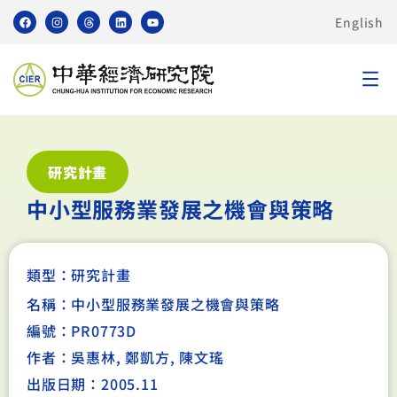
English
研究計畫
中小型服務業發展之機會與策略
類型：
研究計畫
名稱：中小型服務業發展之機會與策略
編號：PR0773D
作者：吳惠林, 鄭凱方, 陳文瑤
出版日期：2005.11