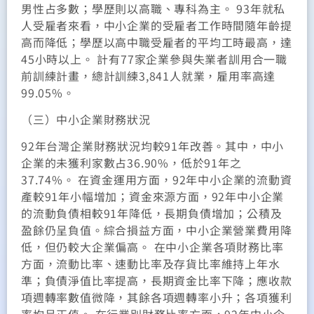
男性占多數；學歷則以高職、專科為主。 93年就私
人受雇者來看，中小企業的受雇者工作時間隨年齡提
高而降低；學歷以高中職受雇者的平均工時最高，達
45小時以上。 計有77家企業參與失業者訓用合一職
前訓練計畫，總計訓練3,841人就業，雇用率高達
99.05%。
（三）中小企業財務狀況
92年台灣企業財務狀況均較91年改善。其中，中小
企業的未獲利家數占36.90%，低於91年之
37.74%。 在資金運用方面，92年中小企業的流動資
產較91年小幅增加；資金來源方面，92年中小企業
的流動負債相較91年降低，長期負債增加；公積及
盈餘仍呈負值。綜合損益方面，中小企業營業費用降
低，但仍較大企業偏高。 在中小企業各項財務比率
方面，流動比率、速動比率及存貨比率維持上年水
準；負債淨值比率提高，長期資金比率下降；應收款
項週轉率數值微降，其餘各項週轉率小升；各項獲利