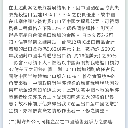
在上述此案之最終發展結果下，因中國國產品將喪失
原先較進口品達14% (17-3%)之稅負優惠，故中國
在此案件讓步後對我出口至中國之提昇效果，可視同
爲進口稅價格之下降12%。透過價格彈性，則可推
得各商品自台灣進口增加的金額。 自本文表2-2可
知，估算得到之結果爲：台灣12項IC出口商品合計
增加的出口金額為9.62億美元；此一數額約占2003
年我國對中國半導體總出口額 (約18億美元) 之50%
，影響不可謂不大。惟若以中國海關對我總進口額約
97億美元之紀錄計算，則此出口增加額則約僅占我
國對中國半導體總出口額之10%。 惟從實質稅率的
角度來看，中國政府對半導體業的增值稅租稅誘因效
果可能並沒有如前述之大；此意味著中國本地的半導
體業者原先亦未真正享受到如前述之大的增值稅優
惠；故本節前所估算得出我IC產品出口至中國之增加
金額，亦將依實際之情形作出若干下修之調整。
(二)對海外公司同樣產品在中國銷售競爭力之影響