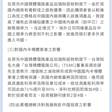
在原先中國積體電路產品加值稅退稅制度下，由於其
國內廠商有著較佳之退稅優惠，因此購買者會以較進
口為低之價格自中國國內廠商購入該進項產品，致提
高了擁有此項補貼優惠之中國境內廠商（如中芯）之
銷售競爭力 。在此情況下，海外公司同樣產品在中
國之競爭力將受到不利之影響，故進而吸引更多外資
進入中國。
(三)對國內半導體業者之影響
在原先中國積體電路產品加值稅退稅制度下，台灣知
名大廠「台灣積體電路公司」(TSMC)董事長張忠謀
先生曾表示 :增值稅之減收將形成對中國國內半導體
業者之價格保護，其國內銷售量將因而增加，進而提
高其產能利用率及降低單位成本。經估測產能利用率
可因此由71%提升至90%，淨利也將因而增加4倍；
對於投資者而言，投資報酬可達到2至4倍。
(四)此案儘速解決對我廠商赴中國投資之影響