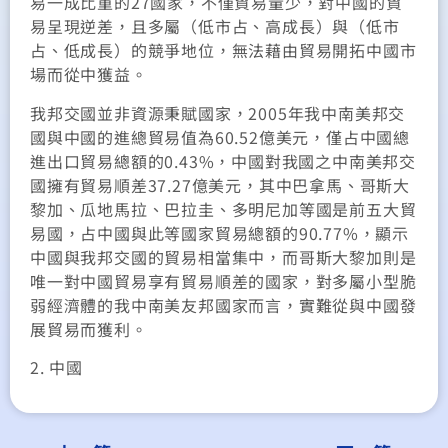
易一成比重的27國家，不僅貿易量少，對中國的貿
易呈現逆差，且多屬（低市占、高成長）與（低市
占、低成長）的競爭地位，無法藉由貿易開拓中國市
場而從中獲益。
我邦交國並非資源秉賦國家，2005年我中南美邦交
國與中國的進總貿易值為60.52億美元，僅占中國總
進出口貿易總額的0.43%，中國對我國之中南美邦交
國擁有貿易順差37.27億美元，其中巴拿馬、哥斯大
黎加、瓜地馬拉、巴拉圭、多明尼加等國是前五大貿
易國，占中國與此等國家貿易總額的90.77%，顯示
中國與我邦交國的貿易相當集中，而哥斯大黎加則是
唯一對中國貿易享有貿易順差的國家，對多屬小型脆
弱經濟體的我中南美友邦國家而言，實難從與中國發
展貿易而獲利。
2. 中國