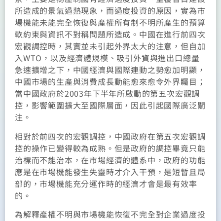
所造成的景氣過熱現象，而過度投資的原因，實為市
場機能未能完全恢復與產權所有制不明所產生的預算
軟約束與資訊不對稱問題所造成。中國在進行前四次
宏觀調控時，其實並未引起外界太大的注意，但自加
入WTO，以及經濟體規模、吸引外資與進出口總量
急速擴增之下，中國經濟與國際連動之勢愈加明顯，
中國市場的生產與消費成長動能愈來愈令外界矚目；
當中國政府於2003年下半年所啟動的第五次宏觀調
控，影響範圍擴大至國際層面，因此引起國際廣泛關
注。
相對於前四次的宏觀調控，中國政府在第五次宏觀調
控的操作已變得較為成熟。但是政府的調控畢竟只能
治標而不能治本，在市場經濟的體系中，政府的功能
應是在市場機能發生失靈時才介入干預，是短暫且局
部的，市場機能充分運作時的經濟才會是最有效率
的。
為解釋產權不明與市場機能恢復不完全對企業過度投