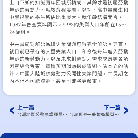
上山下鄉的知識青年回城所構成，其餘才是初屆勞動
年齡的勞動力。就教育程度看，以初、高中畢業生和
中學退學的學生所佔比重最大。就年齡結構而言，
1982年普查資料顯示，92％的失業人口年齡在15～
24歲組。
中共當局對解決城鎮失業問題可得完全解決。其實，
就目前已積存的大量失業人口，和今後每年進入勞動
年齡的新勞動力，以及未來對勞動力需求成長等各項
因素綜合考察，這種預期似嫌過於樂觀。依本文的估
計，中國大陸城鎮勞動力公開性失業問題，中長期之
內不但不可能減輕，甚至可能將更嚴重。
上一篇
下一篇
台灣地區公營事業經營績效之決定因素試析
台灣經濟一般均衡模型之建立及有關租稅歸宿分析