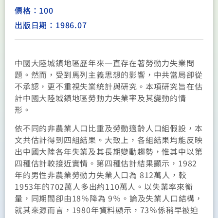
價格：100
出版日期：1986.07
中國大陸城鎮地區歷年來一直存在著勞動力失業問
題。然而，受到馬列主義思想的影響，中共當局卻從
不承認，更不重視失業統計與研究。本項研究旨在估
計中國大陸城鎮地區勞動力失業率及其變動的情
形。
依不同的非農業人口比重及勞動適齡人口組假設，本
文共估計得到四組結果。大致上，各組結果均能反映
出中國大陸各年失業及其長期變動趨勢，惟其中以第
四種估計較接近實情。第四種估計結果顯示，1982
年的男性非農業勞動力失業人口為 812萬人，較
1953年的702萬人多出約110萬人。以失業率來衡
量，同期間卻由18％降為 9％。論及失業人口結構，
就其來源而言，1980年資料顯示，73％係稍早被迫