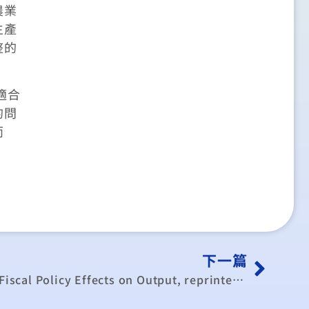
農業
生產
整的
適合
的問
而
下一篇
Anticipated Monetary and Fiscal Policy Effects on Output, reprinted from Journal of Macroeconomics, 9, Louisiana State University Press, Spring 1987, pp.255-274.