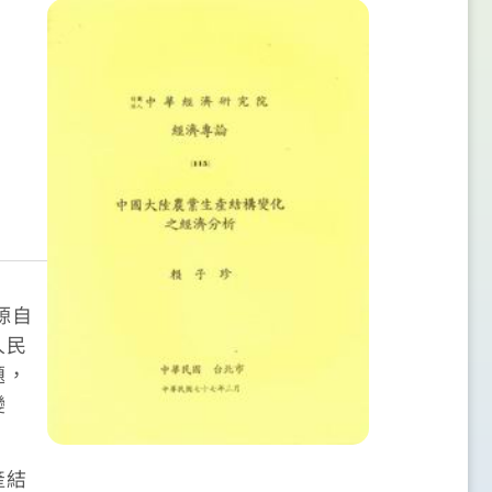
源自
人民
題，
變
產結