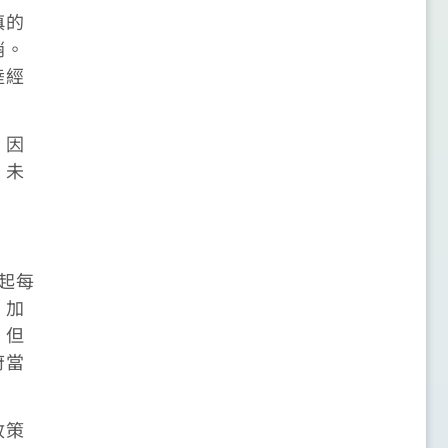
慎的
銷。
陸經
，因
，未
起每
，加
。但
府當
政策