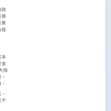
激政
薪資
產業
內經
成本
資金
大陸
營。
場。
廷、
度不