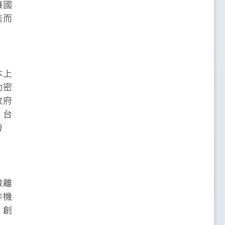
讓國
進而
本上
動密
政府
，台
勞
撤離
作機
，創