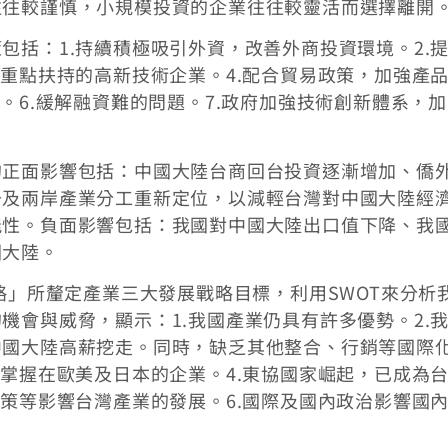
往往較謹慎，小規模投資的企業往往較靈活而選擇離開
包括：1.持續積極吸引外資，改善外商投資環境。2.
家重點扶持的高新技術企業。4.配合貿易政策，加強產
。6.緩解融資難的問題。7.政府加強技術創新體系，
的正面影響包括：中國大陸台商回台投資逐漸增加、僑
升及兩岸產業分工重新定位，以減輕台灣對中國大陸經
能性。負面影響包括：我國對中國大陸出口值下降、我
國大陸。
略」所釐定產業三大發展戰略目標，利用SWOT來分析
機會與威脅，顯示：1.我國產業仍具有許多優勢。2.
中國大陸高薪挖走。同時，缺乏其他整合、行銷等國際
仍掌握在歐美及日本的企業。4.東協國家崛起，已成為
政策等影響台灣產業的發展。6.國際及國內政治影響國