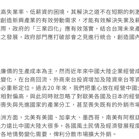
致高失業率、低薪資的困境，其解決之道不在短期的刺
期創造新興產業的有效勞動需求，才能有效解決失業及
之際，政府的「三業四化」應有效落實，結合台灣未來
業之發展，政府部門應打破部會之見進行統合，創造國
陸廉價的生產成本為主，然而近年來中國大陸企業經營
生變化，在台商回流、外商來台投資增加及陸資來台等
必重新定位。過去20 年來，我們把重心放在經營中國
度相對偏高，與此同時就忽略了對歐美各國及日本的經
顯喪失與先進國家的產業分工，甚至喪失既有的外銷市
美洲方面，北美有美國、加拿大、墨西哥，南美有阿根
能力遠比中國大陸大很多，各國風土民情及經濟發展程
合各地情勢變化需要，俾利分散市場擴大外銷。