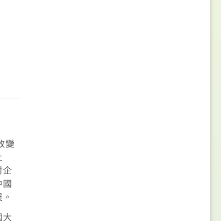
改變
土
對企
中國
展。
國大