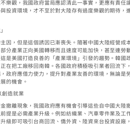
並不樂觀，我國政府當局應認清此一事實，更應有責任
勢與投資環境，才不至於對大陸存有過度樂觀的期待，
境」
的主因，但是這個誘因已漸喪失。隨著中國大陸經營成
，部分產業正向美國轉移而且速度可能加快，甚至連勞
，這是美國打造良善的「產業環境」引發的趨勢。韓國
司正在把工廠移回南韓。各國政府積極吸引業者回流下
端，政府應借力使力，提升對產業友善的環境，無論是
發展的機會。
以創造就業
資金撤離現象，我國政府應有機會引導這些自中國大陸
但前提是必需產業升級。例如紡織業、汽車零件業及工
業升級即可吸引台商回流、僑外資、陸資來台投資設廠