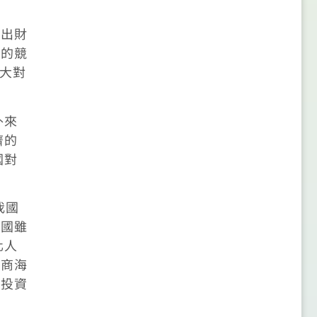
。
提出財
品的競
加大對
外來
濟的
國對
我國
我國雖
化人
台商海
內投資