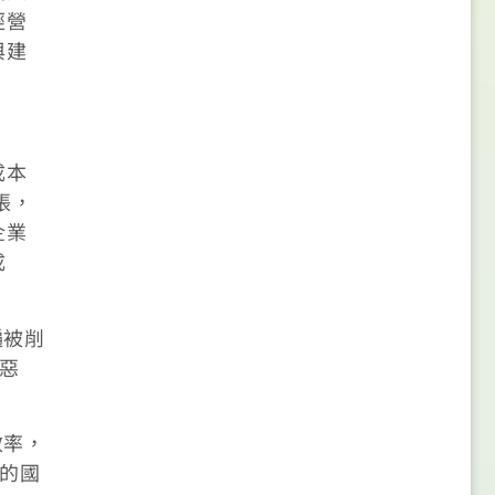
經營
與建
成本
脹，
企業
成
遍被削
題惡
效率，
高的國