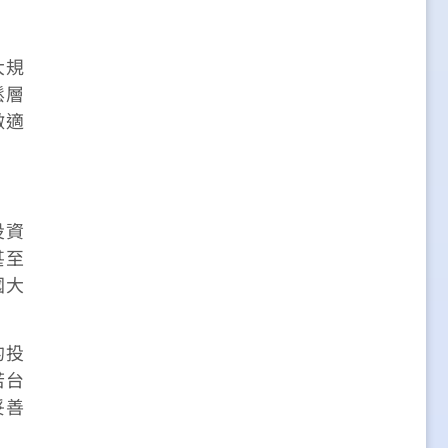
大規
鬆層
做適
投資
甚至
國大
的投
若台
妥善