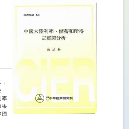
河」
秩
利率
效果
中國