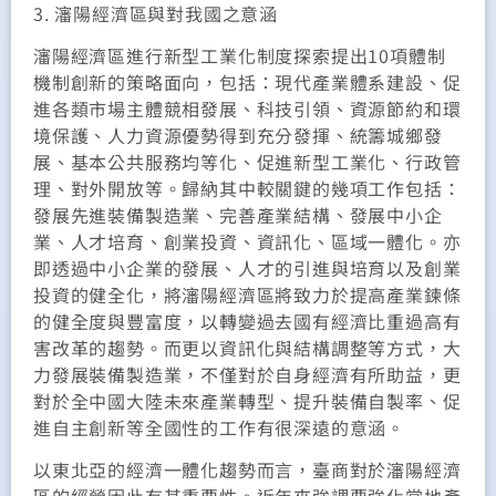
3. 瀋陽經濟區與對我國之意涵
瀋陽經濟區進行新型工業化制度探索提出10項體制
機制創新的策略面向，包括：現代產業體系建設、促
進各類市場主體競相發展、科技引領、資源節約和環
境保護、人力資源優勢得到充分發揮、統籌城鄉發
展、基本公共服務均等化、促進新型工業化、行政管
理、對外開放等。歸納其中較關鍵的幾項工作包括：
發展先進裝備製造業、完善產業結構、發展中小企
業、人才培育、創業投資、資訊化、區域一體化。亦
即透過中小企業的發展、人才的引進與培育以及創業
投資的健全化，將瀋陽經濟區將致力於提高產業鍊條
的健全度與豐富度，以轉變過去國有經濟比重過高有
害改革的趨勢。而更以資訊化與結構調整等方式，大
力發展裝備製造業，不僅對於自身經濟有所助益，更
對於全中國大陸未來產業轉型、提升裝備自製率、促
進自主創新等全國性的工作有很深遠的意涵。
以東北亞的經濟一體化趨勢而言，臺商對於瀋陽經濟