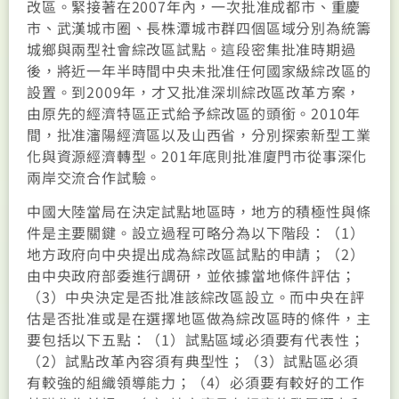
改區。緊接著在2007年內，一次批准成都市、重慶
市、武漢城市圈、長株潭城市群四個區域分別為統籌
城鄉與兩型社會綜改區試點。這段密集批准時期過
後，將近一年半時間中央未批准任何國家級綜改區的
設置。到2009年，才又批准深圳綜改區改革方案，
由原先的經濟特區正式給予綜改區的頭銜。2010年
間，批准瀋陽經濟區以及山西省，分別探索新型工業
化與資源經濟轉型。201年底則批准廈門市從事深化
兩岸交流合作試驗。
中國大陸當局在決定試點地區時，地方的積極性與條
件是主要關鍵。設立過程可略分為以下階段：（1）
地方政府向中央提出成為綜改區試點的申請；（2）
由中央政府部委進行調研，並依據當地條件評估；
（3）中央決定是否批准該綜改區設立。而中央在評
估是否批准或是在選擇地區做為綜改區時的條件，主
要包括以下五點：（1）試點區域必須要有代表性；
（2）試點改革內容須有典型性；（3）試點區必須
有較強的組織領導能力；（4）必須要有較好的工作