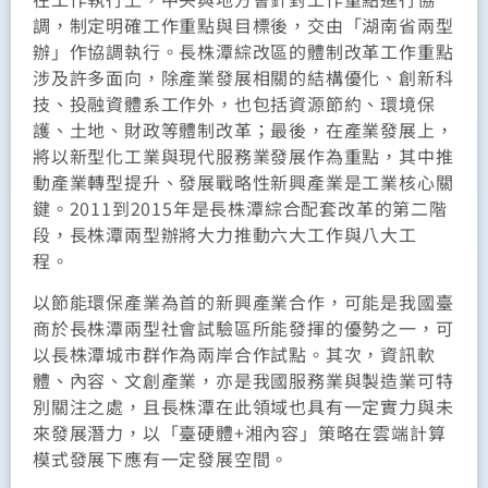
調，制定明確工作重點與目標後，交由「湖南省兩型
辦」作協調執行。長株潭綜改區的體制改革工作重點
涉及許多面向，除產業發展相關的結構優化、創新科
技、投融資體系工作外，也包括資源節約、環境保
護、土地、財政等體制改革；最後，在產業發展上，
將以新型化工業與現代服務業發展作為重點，其中推
動產業轉型提升、發展戰略性新興產業是工業核心關
鍵。2011到2015年是長株潭綜合配套改革的第二階
段，長株潭兩型辦將大力推動六大工作與八大工
程。
以節能環保產業為首的新興產業合作，可能是我國臺
商於長株潭兩型社會試驗區所能發揮的優勢之一，可
以長株潭城市群作為兩岸合作試點。其次，資訊軟
體、內容、文創產業，亦是我國服務業與製造業可特
別關注之處，且長株潭在此領域也具有一定實力與未
來發展潛力，以「臺硬體+湘內容」策略在雲端計算
模式發展下應有一定發展空間。