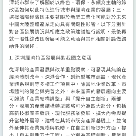
潭城市群來了解關於以綠色、環保、永續為主軸的綜
改區如何以此特色進行城市與經濟產業的發展；三、
選擇瀋陽經濟區主要著眼於新型工業化可能對於未來
中國大陸整體產業走向具有關鍵性影響。以下分別針
對各區發展情況與相應之政策建議進行說明，最後再
就一般性綜改區發展可能之意涵與其他相關討論做歸
納性的闡述：
1. 深圳經濟特區發展與對我國之意涵
從深圳的產業發展與改革重點觀察，可發現其無論在
經濟體制改革、深港合作、創新型城市建設、現代產
業體系規劃等多樣工作項目中，除當地企業改革、市
場體制的健全與完善之外，未來產業的發展趨向主要
可歸納「產業結構調整」與「提升自主創新」兩部
分。深圳的產業結構轉型戰略可分為四大部分，包括
高新技術產業發展、現代服務業發展、擴大內需與提
升當地外需等，建構在其城市既有產業基礎上，並向
外延伸其產業規模與範疇。在自主創新提升方面，提
出「自主創新五大工程」－分別為基礎創新、產業創