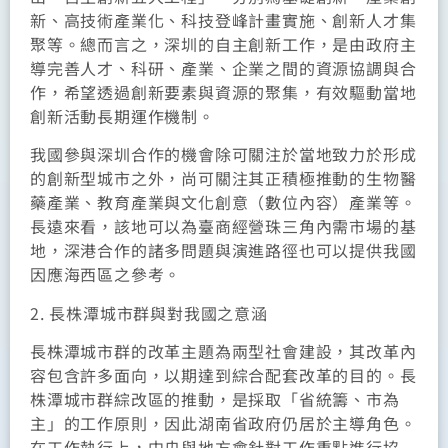
新、高技術產業化、科技登峰計畫實施、創新人才集
聚等。總而言之，深圳的自主創新工作，是由政府主
導完善人才、科研、產業、企業之間的資源協調與合
作，希望透過創新要素與資源的聚集，有效驅動當地
創新活動長期運作機制。
我國參與深圳合作的機會除可關注於當地致力於形成
的創新型城市之外，尚可關注其正積極推動的生物醫
藥產業、教育產業與文化創意（數位內容）產業等。
長遠來看，該地可以為臺商經營珠三角內需市場的基
地，深港合作的諸多問題與演進路徑也可以提供我國
因應海西區之參考。
2. 長株潭城市群與對我國之意涵
長株潭城市群的改革主題為兩型社會建設，其改革內
容包含許多面向，以期達到綜合配套改革的目的。長
株潭城市群綜改區的推動，是採取「省統籌、市為
主」的工作原則，因此湖南省政府仍居於主導角色。
在工作執行上，中央與地方會針對工作重點進行協