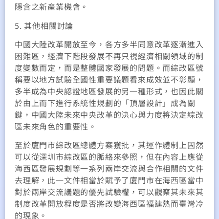
隱含之新產業機會。
5. 其他相關討論
中國大陸改革開放至今，各方多半同意改革逐漸進入
困難區，經濟下階段發展不再只視經濟相關領域的制
度變數而定，而是整體國家發展的問題。而綜改區號
稱要以地方試驗全國性重要議題看來成效並不彰顯，
多半成為中央認證地區發展的另一種形式，也因此關
於由上而下進行系統性規劃的「頂層設計」成為關
鍵，中國大陸未來中央改革的決心與力度將決定綜改
區未來角色的重要性。
至於廈門市綜改區總體方案獲批，其運作體制上固然
可以從深圳市綜改區的脈絡來參照，但在內容上應從
海西區發展規劃等一系列兩岸交流與合作相關的文件
去理解，此一文件相當於賦予了廈門市在海西區當中
對於兩岸交流議題的優先試驗權，可以觀察其未來其
制度改革開放程度是否將改變海西區福建熱而臺灣冷
的現象。