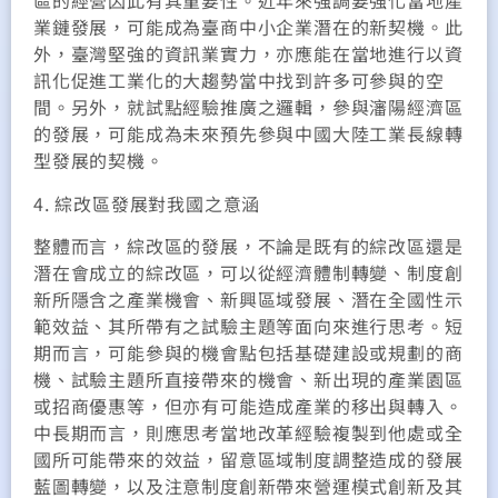
區的經營因此有其重要性。近年來強調要強化當地產
業鏈發展，可能成為臺商中小企業潛在的新契機。此
外，臺灣堅強的資訊業實力，亦應能在當地進行以資
訊化促進工業化的大趨勢當中找到許多可參與的空
間。另外，就試點經驗推廣之邏輯，參與瀋陽經濟區
的發展，可能成為未來預先參與中國大陸工業長線轉
型發展的契機。
4. 綜改區發展對我國之意涵
整體而言，綜改區的發展，不論是既有的綜改區還是
潛在會成立的綜改區，可以從經濟體制轉變、制度創
新所隱含之產業機會、新興區域發展、潛在全國性示
範效益、其所帶有之試驗主題等面向來進行思考。短
期而言，可能參與的機會點包括基礎建設或規劃的商
機、試驗主題所直接帶來的機會、新出現的產業園區
或招商優惠等，但亦有可能造成產業的移出與轉入。
中長期而言，則應思考當地改革經驗複製到他處或全
國所可能帶來的效益，留意區域制度調整造成的發展
藍圖轉變，以及注意制度創新帶來營運模式創新及其