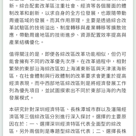
新。綜合配套改革區注重社會、經濟等各個層面的體
制改革和創新，以求自身的全方位發展，也跟隨帶動
周邊區域的發展。而其作用原理，主要是透過綜合改
革試驗區的技術溢出、制度轉移與產業轉移等擴散效
應，帶動周邊地區的技術進步、資源配置效率提高與
產業結構優化。
值得關注的是，即便各綜改區改革功能相似，但仍可
能會擁有不同的改革優先次序。在改革過程中，相對
繁榮的東部沿海綜改區如上海浦東新區與天津濱海新
區，在社會體制與行政體制的改革要求會更重於提高
經濟表現，而中西部地區綜改區則是將經濟發展工作
列為優先項目，並試圖摸索出不同於東部沿海的內陸
發展模式。
本研究針對深圳經濟特區、長株潭城市群以及瀋陽經
濟區等三個綜改區分別進行深入探討。選擇的主要原
因在於：一、選擇深圳經濟特區代表全面型的綜改
區，另外兩個則是專題型綜改區代表；二、選擇長株