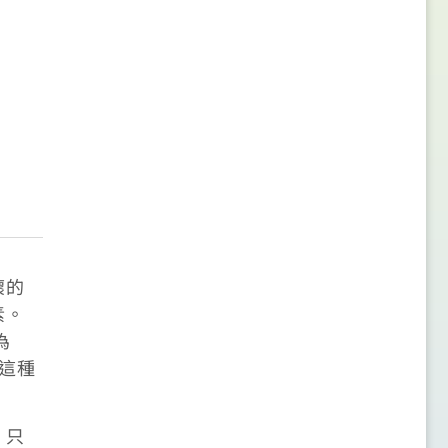
壞的
素。
為
在這種
，只