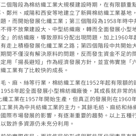
第二個階段為棉紡織工業大規模建設時期，在有限額重
鄲、鄭州、咸陽和西安等地建立了新興棉紡織工業基地
題，而開始發展化纖工業；第三個階段為1958年時中
共不得不放棄建設大、中型紡織廠，轉而全面發展小型
全」的紡織廠，導致原料分配出現問題，加上1960年
只有走上積極發展化纖工業之路；第四個階段中共開始
短期間不僅沒有解決原料的問題，反而發生資金不足的
決定用「揚長避短」作為經濟發展方針，並宣佈實施「
紡織工業有了比較快的成長。
毛、麻、絲等行業，棉紡織工業在1952年起有限額的
1958年起全面發展小型棉紡織廠後，其成長就非常的
化纖工業在1957年開始生產，但真正的發展則在1960
織工業共為中共紡織工業的主力。其餘毛紡、麻紡和絲
受國際巿場發展的影響，有逐漸重要的趨勢。以上五種
，以致許多資源仍未充分利用。
目前的實際佈局，而這佈局的形成與那些區位因素最有