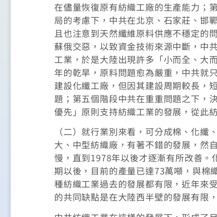
在儘量恢復原有紡織工廠的生產能力；
局的考慮下，中共在北京、石家莊、邯
且也注意到天然纖維原料供應不穩定的問
蘇俄交惡，以致資金技術來源中斷，中
工業，於是大陸出現許多「小而全、大而
年的乾旱，原料問題愈為嚴重，中共就
建設化纖工廠，但因其建設周期較長，
題；第五個階段中共在重重問題之下，
優先」原則支持紡織工業的發展，從此
（二）就行業別來看，可分成棉、化纖、
大、中型紡織廠，有著不錯的發展，然自
慢，直到1978年以後才逐漸有所改善。
期以後，目前的產量已達73萬噸，與棉
種紡織工業過去的發展都有限，近年來
的共同缺點是在大陸西半壁的發展有限
中共紡織工業在這樣的發展下，形成了