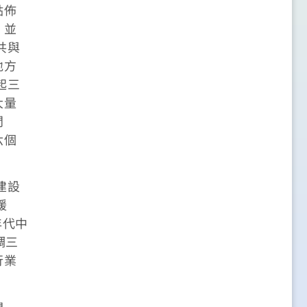
點佈
，並
共與
地方
起三
大量
問
六個
建設
緩
年代中
綢三
行業
關