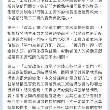
第二、工資改革已使職工工資水準顯著提高。對全民
所有制部門而言，各部門大致保持相同幅度的增長，
集體所有制各部門職工工資率的增長幅度差異較大，
惟各部門職工工資的變異係數縮小。
第三、「改革」雖促使職工的工資水準快速增加，但
相對於勞動生產力之增長趨勢而言，勞動者並未分配
到應得之報酬。同時，我們也發現，工資改革並未使
傳統的「平均主義式分配」改正，「晉升靠年頭、獎
金算人頭」的現象極為普遍，勞動者個人的勞動貢獻
通常與工資報酬的高低不太相關。
第四，「工資改革」改變了大陸上各地區、部門、行
業或企業間的工資結構關係，而同期間其勞動就業結
構也有很大的變化。本文曾採用計量分析方法，針對
就業結構是否受到工資差異或工資結構改變的影響進
行檢測，結果發現，工資水準的變動與就業結構改
變，兩者之間的相關程度甚低，尤其在全民所有制各
部門中，就業量增加較快的部門，不一定是工資水準
調整較快者，顯示工資並不是引導勞動力配置的有效