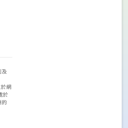
別及
現處於網
處於
酬的