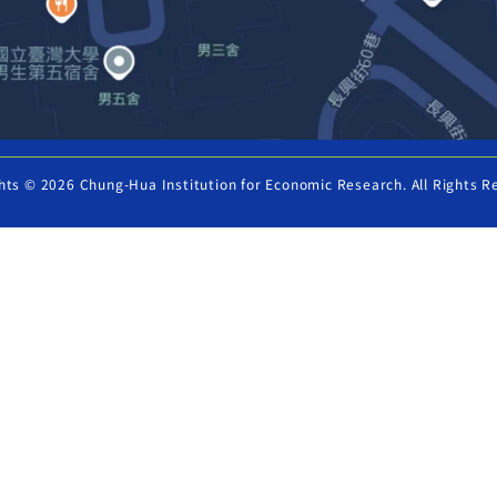
hts © 2026 Chung-Hua Institution for Economic Research. All Rights R