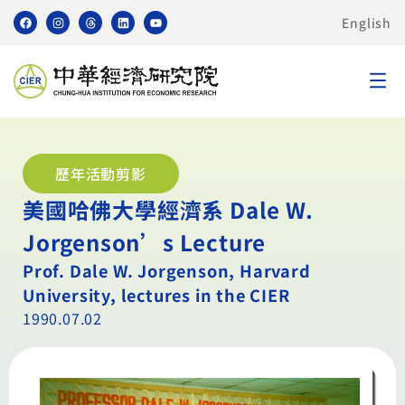
English
歷年活動剪影
美國哈佛大學經濟系 Dale W.
Jorgenson’s Lecture
Prof. Dale W. Jorgenson, Harvard
University, lectures in the CIER
1990.07.02