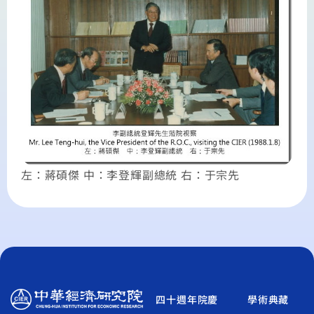
左：蔣碩傑 中：李登輝副總統 右：于宗先
四十週年院慶
學術典藏