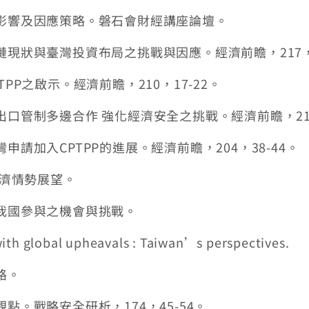
球之影響及因應策略。磐石會財經講座論壇。
鏈現狀與臺灣投資布局之挑戰與因應。經濟前瞻，217，1
TPP之啟示。經濟前瞻，210，17-22。
出口管制多邊合作 強化經濟安全之挑戰。經濟前瞻，216
灣申請加入CPTPP的進展。經濟前瞻，204，38-44。
球經濟情勢展望。
及我國參與之機會與挑戰。
ith global upheavals : Taiwan’s perspectives.
路。
觀點。戰略安全研析，174，45-54。