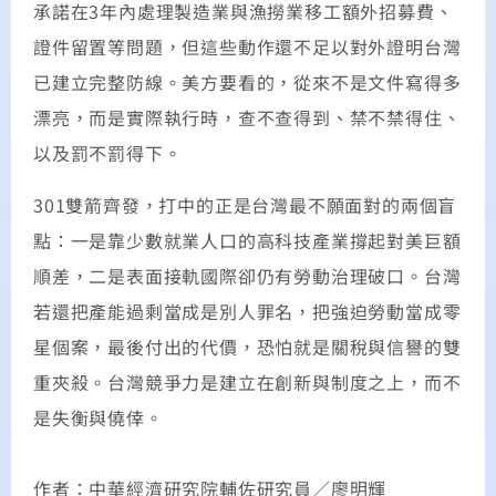
承諾在3年內處理製造業與漁撈業移工額外招募費、
證件留置等問題，但這些動作還不足以對外證明台灣
已建立完整防線。美方要看的，從來不是文件寫得多
漂亮，而是實際執行時，查不查得到、禁不禁得住、
以及罰不罰得下。
301雙箭齊發，打中的正是台灣最不願面對的兩個盲
點：一是靠少數就業人口的高科技產業撐起對美巨額
順差，二是表面接軌國際卻仍有勞動治理破口。台灣
若還把產能過剩當成是別人罪名，把強迫勞動當成零
星個案，最後付出的代價，恐怕就是關稅與信譽的雙
重夾殺。台灣競爭力是建立在創新與制度之上，而不
是失衡與僥倖。
作者：中華經濟研究院輔佐研究員／廖明輝