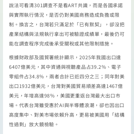
說法可看清301調查不是看ART共識，而是各國承諾
與實際執行情況，是否仍對美國商務造成負擔或限
制。換言之，台灣若只滿足於「已有默契」，卻沒把
產業結構與法規執行拿出可被驗證成績單，最後仍可
能在調查程序完成後承受關稅或其他限制措施。
根據財政部及國貿署統計顯示，2025年我國出口達
6407億美元，其中資通與視聽產品占39.2％、電子
零組件占34.8％，兩者合計已近四分之三；同年對美
出口1932億美元，台灣對美國貿易順差高達1467億
美元，年增高達98％，美國更重返台灣最大出口市
場。代表台灣雖受惠於AI與半導體浪潮，卻也因出口
高度集中、對美市場依賴升高，更易被美國用「結構
性過剩」放大鏡檢驗。