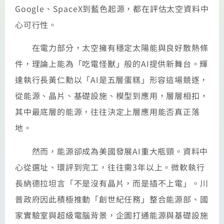
Google、SpaceX到藍色起源，都在評估太空資料中
心可行性。
在電力部分，太空擁有穩定太陽能與良好散熱條
件，理論上能為「吃電怪獸」般的AI提供新舞台。輝
達執行長黃仁勳以「AI是五層蛋糕」形容這場競逐，
從能源、晶片、基礎設施、模型到應用，層層相扣，
其中最底層的能源，往往決定上層應用能否真正落
地。
然而，能源卻成為美國發展AI重大瓶頸。資料中
心從選址、環評到完工，往往需3年以上。微軟執行
長納德拉坦言「不是沒有晶片，而是插不上電」。川
普政府因此積極推動「創世紀任務」整合能源部、國
家實驗室與超級電腦背景，企圖打通能源與基礎設施