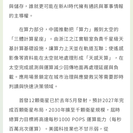
與儲存，誰就更可能在新AI時代擁有通訊與軍事情報
的主導權。
在算力部分，中國推動把「算力」搬到太空的
「三體計算星座」。由浙江之江實驗室負責千星級天
基計算基礎設施，讓算力上天並在軌道互聯；使遙感
影像等資料能在太空就地處理形成「天感天算」，在
太空完成感測與運算減少回傳地面再處理延遲與負
載。應用場景鎖定在城市治理與應變救災等需要即時
判讀與快速決策領域。
首發12顆衛星已於去年5月發射，預計2027年完
成百顆衛星布局，2030年擴至千顆衛星規模，屆時
總算力目標將高達每秒1000 POPS 運算能力（每秒
百萬兆次運算）。美國科技業也不甘示弱，從