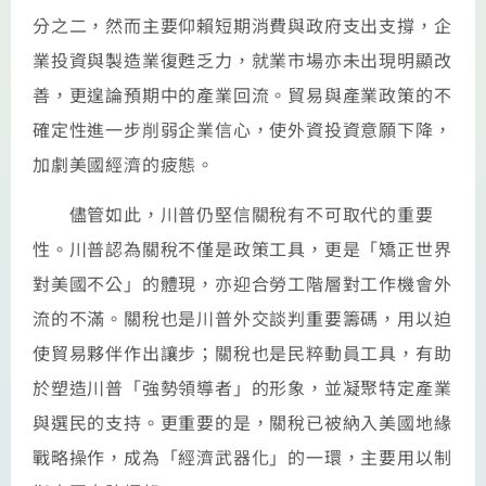
分之二，然而主要仰賴短期消費與政府支出支撐，企
業投資與製造業復甦乏力，就業市場亦未出現明顯改
善，更遑論預期中的產業回流。貿易與產業政策的不
確定性進一步削弱企業信心，使外資投資意願下降，
加劇美國經濟的疲態。
儘管如此，川普仍堅信關稅有不可取代的重要
性。川普認為關稅不僅是政策工具，更是「矯正世界
對美國不公」的體現，亦迎合勞工階層對工作機會外
流的不滿。關稅也是川普外交談判重要籌碼，用以迫
使貿易夥伴作出讓步；關稅也是民粹動員工具，有助
於塑造川普「強勢領導者」的形象，並凝聚特定產業
與選民的支持。更重要的是，關稅已被納入美國地緣
戰略操作，成為「經濟武器化」的一環，主要用以制