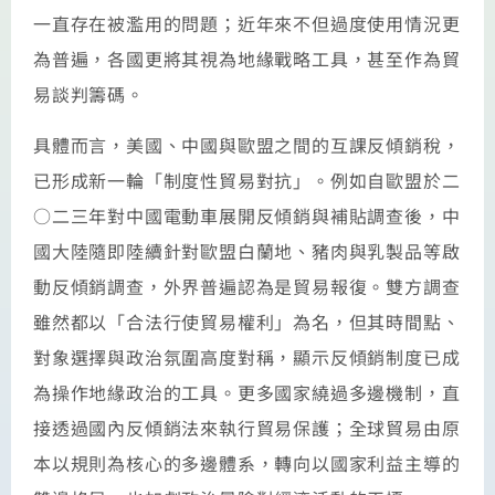
一直存在被濫用的問題；近年來不但過度使用情況更
為普遍，各國更將其視為地緣戰略工具，甚至作為貿
易談判籌碼。
具體而言，美國、中國與歐盟之間的互課反傾銷稅，
已形成新一輪「制度性貿易對抗」。例如自歐盟於二
○二三年對中國電動車展開反傾銷與補貼調查後，中
國大陸隨即陸續針對歐盟白蘭地、豬肉與乳製品等啟
動反傾銷調查，外界普遍認為是貿易報復。雙方調查
雖然都以「合法行使貿易權利」為名，但其時間點、
對象選擇與政治氛圍高度對稱，顯示反傾銷制度已成
為操作地緣政治的工具。更多國家繞過多邊機制，直
接透過國內反傾銷法來執行貿易保護；全球貿易由原
本以規則為核心的多邊體系，轉向以國家利益主導的