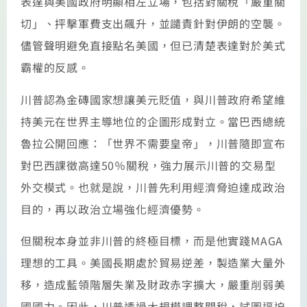
表達與美國政府明顯相左立場，包括對關稅「嚴重關
切」、抨擊軍費支出飆升，並譴責針對伊朗的空襲。
儘管聲明避免直接點名美國，但已清楚表達對於美式
霸權的反感。
川普認為金磚國家想讓美元貶值，與川普政府希望維
持美元在世界主導地位的企圖形成對立。當巴西總統
魯拉公開回應：「世界不需要皇帝」，川普隨即宣布
對巴西課徵高達50％關稅，強力展示川普的交易型
外交模式。也就是說，川普先利用經濟脅迫達成政治
目的，再以政治立場強化經濟優勢。
但關稅本身並非川普的終極目標，而是他實踐MAGA
理想的工具。美國長期處於貿易逆差，製造業大量外
移，造成藍領階層失業及財政赤字擴大，嚴重削弱美
國國力。因此，川普透過大規模調整關稅，試圖逼迫