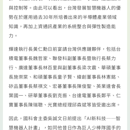
與控制等。由此可以看出，台灣發展智慧機器人的優
勢在於運用過去30年所培養出來的半導體產業領域
知識，再加上資通訊產業的系統整合與彈性製造能
力。
輝達執行長黃仁勳日前宴請台灣供應鏈夥伴，包括台
積電董事長魏哲家、聯發科副董事長暨執行長蔡力
行、廣達董事長林百里與副董事長梁次震、華碩董事
長施崇棠、和碩董事長童子賢、緯創董事長林憲銘、
矽品董事長蔡祺文、宏碁董事長陳俊聖、英業達會長
葉國一、研華董事長劉克振、台達電董事長鄭平、仁
寶董事長陳瑞聰、光寶總經理邱森斌等皆受邀出席。
因此，國科會主委吳誠文日前提出「AI新科技──智
慧機器人計畫」，如同他昔日作為巨人少棒隊國手的