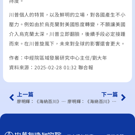
持度。
川普個人的特質，以及鮮明的立場，對各國產生不小
壓力。例如由於烏克蘭對美國態度轉變，不願讓美國
介入烏克蘭太深，川普立即翻臉，後續手段必定接踵
而來。在川普旋風下，未來對全球的影響還會更大。
作者：中經院區域發展研究中心主任/劉大年
資料來源：2025-02-28 01:32 聯合報
上一篇
下一篇
廖明輝：《海納百川》為何美中台都在反貪腐？
廖明輝：《海納百川》機器人跳扭秧歌及遛機器狗的價值鏈布局