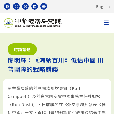
English
時論議題
廖明輝：《海納百川》低估中國 川
普團隊的戰略錯誤
民主黨陣營的前副國務卿坎貝爾（Kurt
Campbell）及前白宮國安會中國事務主任杜如松
（Ruh Doshi），日前聯名在《外交事務》發表〈低
估中國〉一文，直指川普的對等關稅政策錯認藉由單