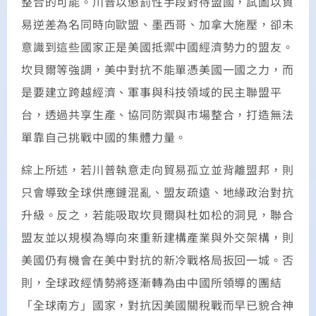
整合的可能。川普以懲罰性手段對待盟國，試圖以貿
易逆差為名同時向歐盟、墨西哥、加拿大施壓，卻未
意識到這些國家正是美國抵禦中國經濟勢力的盟友。
坎貝爾等強調，美中對抗不能單憑美國一國之力，而
是要建立跨越經濟、軍事與科技領域的民主聯盟平
台，透過共享生產、協同防禦與市場整合，打造無法
單靠自己挑戰中國的集體力量。
綜上所述，若川普執意走向貿易孤立並背離盟邦，則
只會導致全球供應鏈混亂、盟友疏遠、地緣政治對抗
升級。反之，若能吸取坎貝爾與杜如松的洞見，聯合
盟友並以規模為導向來重新建構產業與外交架構，則
美國仍有機會在美中對抗的新冷戰格局扳回一城。否
則，全球政經情勢將逐漸轉為由中國所領導的團結
「全球南方」國家，對抗因美國關稅戰而早已貌合神