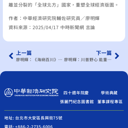
離並分裂的「全球北方」國家，重塑全球經濟版圖。
作者：中華經濟研究院輔佐研究員／廖明輝
資料來源：2025/04/17 中時新聞網 言論
上一篇
下一篇
廖明輝：《海納百川》川普關稅開戰 各國應對策略
廖明輝：川普野心 能重組全球貿易體系？
四十週年院慶
學術典藏
張麗門紀念圖書館
董事課程專區
地址: 台北市大安區長興街75號
電話: +886-2-2735-6006