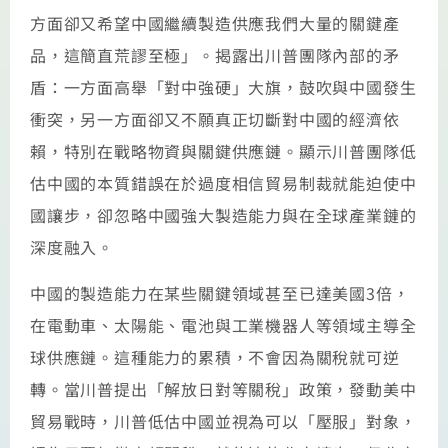
方面卻又希望中國繼續製造供應我們大量的關鍵產
品，這簡直荒謬至極」。揭露出川普團隊內部的矛
盾：一方面高舉「對中強硬」大旗，鼓吹與中國發生
衝突，另一方面卻又不願真正切斷對中國的經濟依
賴，特別在戰略物資與關鍵供應鏈。顯示川普團隊低
估中國的本質錯誤在於過度相信貿易制裁就能迫使中
國讓步，卻忽略中國強大製造能力與在全球產業鏈的
深度融入。
中國的製造能力在某些關鍵領域甚至已達美國3倍，
在電動車、太陽能、電池與工業機器人等領域主導全
球供應鏈。這種能力的累積，不會因為關稅就可逆
轉。當川普提出「解放日對等關稅」政策，發動美中
貿易戰時，川普低估中國並視為可以「壓服」對象，