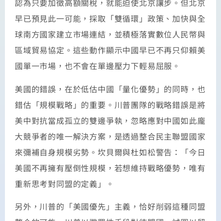
認為只要加徵高額關稅，就能迫使北京讓步。但北京
早已預見此一可能，採取「雙循環」政策、加快與全
球南方國家建立市場連結，並積極落實數位人民幣與
區域貿易協定。這些動作顯示中國早已不再只仰賴美
國單一市場，也不會在單邊壓力下輕易屈服。
美國的錯誤，在於低估中國「量化優勢」的同時，也
錯估「規模戰略」的重要。川普團隊的戰略錯誤是將
美中對抗當成孤立的雙邊爭執，忽略應對中國如此龐
大競爭者的唯一解決方案，是透過整合民主聯盟國家
來彌補自身規模劣勢。坎貝爾與杜如松警告：「今日
美國不再擁有壓倒性規模，若想維持戰略優勢，唯有
重新思考對同盟的定義」。
另外，川普的「美國優先」主義，恰好削弱這種同盟