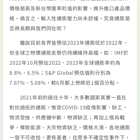
價格居高及新台幣匯率貶值的影響，推升進口產品價
格。換言之，輸入性通膨壓力尚未舒緩。究竟通膨是
否將長期與我們同在呢？
雖說目前各界皆預估2023年通膨低於2022年，
但全球之物價通膨走勢仍持續維持高檔。如：IMF於
2022年10月預估2022、2023年全球通膨率約為
8.8%、6.5%；S&P Global預估值則分別為
7.67%、5.08%，較6月都上修將近1個百分點。
2021年前的過往十年，大多數國家其實一直在
對抗過低的通膨。惟受COVID-19疫情影響，缺工，
物流受挫，供應鏈中斷，物資缺乏；再加上俄烏戰
爭，導致能源、大宗物資缺乏，價格大漲，各地通膨
一發不可收拾。更有甚者，在眾多不確定性事件下，