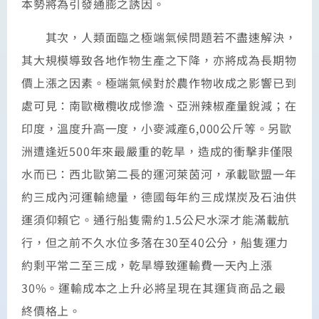
本勢將為引發通膨之誘因。
其次，人類面臨之極端氣候問題若不盡速解決，
其大規模導致各地作物生產之下降，亦將成為長期物
價上漲之因素。極端氣候對於農作物收成之影響已到
處可見：南歐橄欖收成慘澹、亞洲辣椒產量銳減；在
印度，溫度升高一度，小麥減產6,000公斤等。另歐
洲遭逢近500年來最嚴重的乾旱，造成的衝擊非僅限
水而已：西北歐第二長的運河萊茵河，承載歐盟一年
約三成內河運輸總量，德國每年約三成煤炭及石油供
運須仰賴它。通行船隻需約1.5公尺水深才能滿載航
行，但之前不久水位多落在30至40公分，船隻運力
約剩平常二至三成，乾旱導致運輸費一天內上漲
30%。運輸成本之上升必將呈現在其運貨商品之最
終價格上。