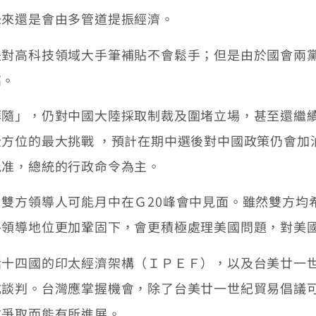
未來還是會由多管道提振經濟。
高科技領域大手筆補貼不會鬆手；但是由於國會兩黨
高。
」，仍對中國大陸採取制裁及圍堵立場，甚至還繼續
方位的最大挑戰 ，預計在期中選後對中國政策仍會加
批准，總統的行政命令為主。
方領導人可能月中在Ｇ20峰會中見面。雖然雙方均
平領導地位更加鞏固下，會更積極處理美國問題，對美
四國的印太經濟架構（ＩＰＥＦ），以及台美廿一世
成談判。台灣應掌握機會，除了台美廿一世紀貿易倡議
方爭取而能有所進展。