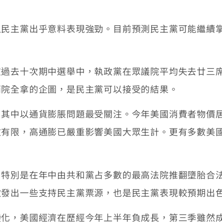
主黨出乎意料表現強勁。目前預測民主黨可能繼續掌
去十次期中選舉中，執政黨在眾議院平均失去廿三席
兩院全拿的企圖，是民主黨可以接受的結果。
中以通貨膨脹問題最受關注。今年美國消費者物價居
效有限，高通膨已嚴重影響美國大眾生計。更有多數美
別是在年中由共和黨占多數的最高法院推翻墮胎合法
激發出一些支持民主黨票源，也是民主黨表現較預期出
，美國經濟在歷經今年上半年負成長，第三季雖然成