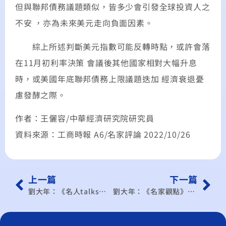
但與聯邦債務議題類似，皆多少會引發全球投資人之
不安 ，亦為未來美元走向負面因素。
綜上所述判斷美元指數可能反轉時點，或許會落
在11月初利率決策 會議後其他國家相對大幅升息
時，或美國年底聯邦債務上限議題迭加 經濟衰退憂
慮發酵之際。
作者：王儷容/中華經濟研究院研究員
資料來源：工商時報 A6/名家評論 2022/10/26
上一篇
下一篇
劉大年：《名人talks》因應申入CPTPP 的後續挑戰
劉大年：《名家觀點》因應台美談判 落實早收計畫