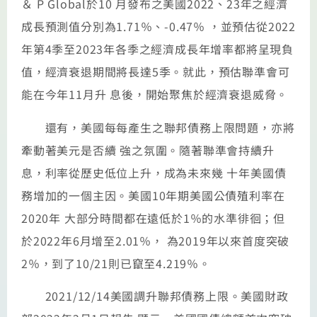
＆ P Global於10 月發布之美國2022、23年之經濟
成長預測值分別為1.71％、-0.47％ ，並預估從2022
年第4季至2023年各季之經濟成長年增率都將呈現負
值，經濟衰退期間將長達5季。就此，預估聯準會可
能在今年11月升 息後，開始聚焦於經濟衰退威脅。
還有，美國每每產生之聯邦債務上限問題，亦將
牽動著美元是否續 強之氛圍。隨著聯準會持續升
息，利率從歷史低位上升，成為未來幾 十年美國債
務增加的一個主因。美國10年期美國公債殖利率在
2020年 大部分時間都在遠低於1％的水準徘徊；但
於2022年6月增至2.01％， 為2019年以來首度突破
2％，到了10/21則已竄至4.219％。
2021/12/14美國調升聯邦債務上限。美國財政