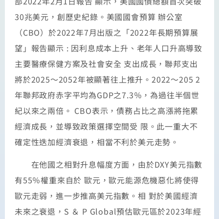
部2022年2月1日報告 顯示，美國國債總額首次突破
30兆美元，創歷史紀錄。美國國會預算 辦公室
（CBO）於2022年7月出版之「2022年長期預算展
望」報告顯示 : 因利息成本上升、老年人口升高導致
主要醫療保健方案及社會安全 支出成長，聯邦支出
將於2025～2052年被顯著往上推升。2022～205 2
年聯邦政府赤字平均為GDP之7.3％，為過往半個世
紀以來之兩倍。 CBO表示，債務占比之高漲將拖累
經濟成長，並導致政策選擇空間受 限。此一重大不
確定性迭加經濟衰退，相當不利於美元走勢。
在他國之相對升息幅度方面，由於DXY美元指數
有55％權重來自於 歐元，歐元能源危機惡化將使得
歐元走弱，進一步推高美元指數。相 對於美國經濟
未來之衰退，S ＆ P Global預估歐元區於2023年經