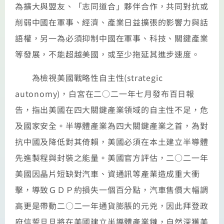
為擴大與盟友、「志同道合」夥伴合作，共同對抗或
削弱中國在軍事、經濟、產業日益擴張的影響力與話
語權，另一為必須抑制中國在軍事、科技、關鍵產業
等發展，不能超越美國，或至少拖延其進步速度。
為檢視美國戰略性自主性(strategic
autonomy)，白宮在二○二一年七月發布百日報
告，指出美國在四大關鍵產業領域的自主性不足，危
及國家安全。半導體產業為四大關鍵產業之首，為對
抗中國及降低對其倚賴，美國必須在本土建立半導體
先進製程與封裝之能量。美國官方評估，二○二一年
美國因晶片短缺對汽車、資通訊等產業造成重大衝
擊，導致ＧＤＰ約損失一個百分點，汽車售價大幅調
高更是帶動二○二一年通貨膨脹的元兇，因此拜登政
府信誓旦旦將在美國建立半導體產業鏈，自然深獲美