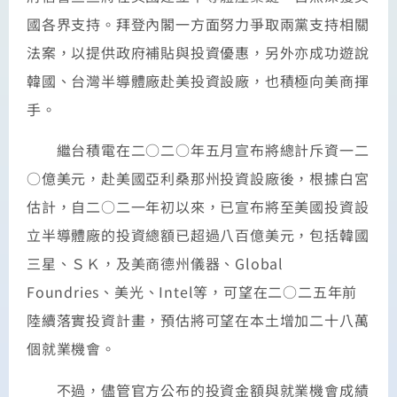
國各界支持。拜登內閣一方面努力爭取兩黨支持相關
法案，以提供政府補貼與投資優惠，另外亦成功遊說
韓國、台灣半導體廠赴美投資設廠，也積極向美商揮
手。
繼台積電在二○二○年五月宣布將總計斥資一二
○億美元，赴美國亞利桑那州投資設廠後，根據白宮
估計，自二○二一年初以來，已宣布將至美國投資設
立半導體廠的投資總額已超過八百億美元，包括韓國
三星、ＳＫ，及美商德州儀器、Global
Foundries、美光、Intel等，可望在二○二五年前
陸續落實投資計畫，預估將可望在本土增加二十八萬
個就業機會。
不過，儘管官方公布的投資金額與就業機會成績