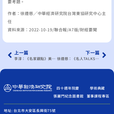
要考題。
作者：徐遵慈╱中華經濟研究院台灣東協研究中心主
任
資料來源：2022-10-19/聯合報/A7版/財經要聞
上一篇
下一篇
李淳：《名家觀點》美中兩強的路徑日漸清晰
徐遵慈：《名人TALKS》半導體供應鏈在地化 拜登政府「期中考」 (下)
四十週年院慶
學術典藏
張麗門紀念圖書館
董事課程專區
地址: 台北市大安區長興街75號