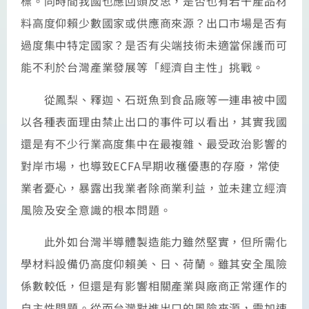
標。同時間我國也應回頭反思，是否也有若干產品材
料高度仰賴少數國家或供應商來源？出口市場是否有
過度集中特定國家？是否有尖端技術未適當保護而可
能不利於台灣產業發展等「經濟自主性」挑戰。
從鳳梨、釋迦、石斑魚到食品廠等一連串被中國
以各種表面理由禁止出口的事件可以看出，其實我國
還是有不少行業高度集中在最複雜、最受政治影響的
對岸市場，也導致ECFA早期收穫優惠的存廢，常使
業者憂心，暴露出我業者除商業利益，並未建立經濟
風險及安全意識的根本問題。
此外如台灣半導體製造能力雖然堅實，但所需化
學材料設備仍高度仰賴美、日、荷蘭。雖其安全風險
係數較低，但還是有影響相關產業與廠商正常運作的
自主性問題。從而台灣對進出口的風險來源，需加速