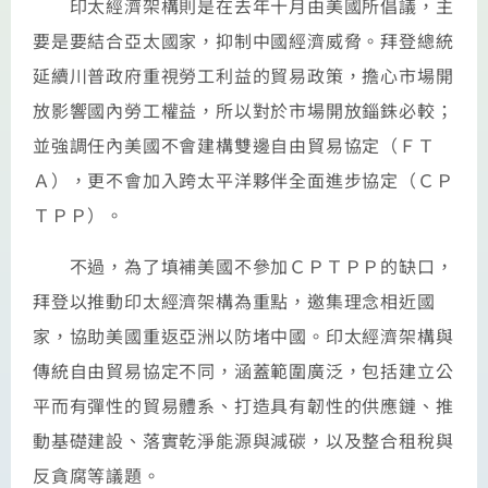
印太經濟架構則是在去年十月由美國所倡議，主
要是要結合亞太國家，抑制中國經濟威脅。拜登總統
延續川普政府重視勞工利益的貿易政策，擔心市場開
放影響國內勞工權益，所以對於市場開放錙銖必較；
並強調任內美國不會建構雙邊自由貿易協定（ＦＴ
Ａ），更不會加入跨太平洋夥伴全面進步協定（ＣＰ
ＴＰＰ）。
不過，為了填補美國不參加ＣＰＴＰＰ的缺口，
拜登以推動印太經濟架構為重點，邀集理念相近國
家，協助美國重返亞洲以防堵中國。印太經濟架構與
傳統自由貿易協定不同，涵蓋範圍廣泛，包括建立公
平而有彈性的貿易體系、打造具有韌性的供應鏈、推
動基礎建設、落實乾淨能源與減碳，以及整合租稅與
反貪腐等議題。