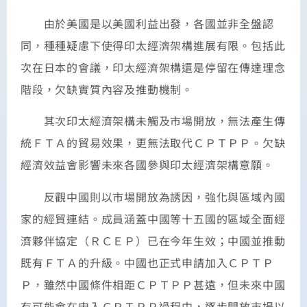
由於美國是以美國利益出發，各國並非全盤認
同，種種疑慮下使得印太經濟架構進展有限。包括此
次在日本的會議，印太經濟架構還是停留在傳達理念
階段，欠缺實質內容及推動機制。
其次印太經濟架構未觸及市場開放，無法產生傳
統ＦＴＡ的貿易效果，更無法取代ＣＰＴＰＰ。欠缺
經濟效益會影響未來各國參與印太經濟架構意願。
反觀中國則以市場開放為誘因，強化與區域內國
家的經貿連結。成員涵蓋中國等十五國的區域全面經
濟夥伴協定（ＲＣＥＰ）已在今年生效；中國並推動
既有ＦＴＡ的升級。中國也正式申請加入ＣＰＴＰ
Ｐ，雖然中國條件相距ＣＰＴＰＰ甚遠，但未來中國
有可能會在申入ＣＰＴＰＰ過程中，逐步開放市場以