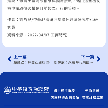
是說，想賣出臺灣碳權來與國際接軌，藉由這些機制
來申請取得碳權是目前較為可行的管道。
作者：劉哲良/中華經濟研究院綠色經濟研究中心研
究員
資料來源：2022/04/07 工商時報
上一篇
下一篇
顏慧欣：拜登亞洲經濟戰略–「印太經濟架構」之可能架構與走向
鄭伊庭：永續時代來臨：電商平台的低碳轉型之道
四十週年院慶
學術典藏
張麗門紀念圖書館
董事課程專區