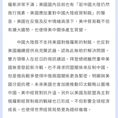
羅斯非常不滿；美國國內目前也有「若中國大陸仍然
我行我素，美國應加重對中國大陸經貿制裁」的聲
音。美國在反俄及反中情緒高漲下，美中貿易戰不但
有擴大趨勢，也使得美中關係產生質變。
中國大陸既不支持美國對俄羅斯的制裁，也反對
美國繼續提供烏克蘭武器，認為此無助於解決問題。
雙方領導人在近日的視訊通話。拜登總統雖然重申美
國無意發起新冷戰，也不尋求同盟關係來反制中國。
但是俄烏戰爭使得中俄兩國關係更為緊密，明顯與美
國分庭抗禮。未來美國也會加速推動印太戰略以圍堵
中國，美中經貿對抗升溫。另外以美國及歐盟為主對
俄羅斯經貿制裁的戰線也已形成，不但影響全球經濟
成長，也使得世界經貿局勢更為錯綜複雜。