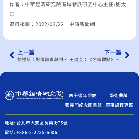
作者：中華經濟研究院區域發展研究中心主任/劉大
年
資料來源：2022/03/22 中時新聞網
上一篇
下一篇
徐遵慈：對俄譴責與制裁 東協為何不跟進
王健全：《名家觀點》實質薪資倒退的原因、影響、因應
四十週年院慶
學術典藏
張麗門紀念圖書館
董事課程專區
地址: 台北市大安區長興街75號
電話: +886-2-2735-6006