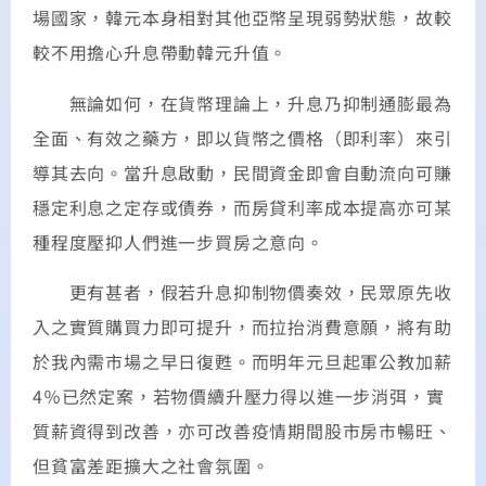
場國家，韓元本身相對其他亞幣呈現弱勢狀態，故較
較不用擔心升息帶動韓元升值。
無論如何，在貨幣理論上，升息乃抑制通膨最為
全面、有效之藥方，即以貨幣之價格（即利率）來引
導其去向。當升息啟動，民間資金即會自動流向可賺
穩定利息之定存或債券，而房貸利率成本提高亦可某
種程度壓抑人們進一步買房之意向。
更有甚者，假若升息抑制物價奏效，民眾原先收
入之實質購買力即可提升，而拉抬消費意願，將有助
於我內需市場之早日復甦。而明年元旦起軍公教加薪
4％已然定案，若物價續升壓力得以進一步消弭，實
質薪資得到改善，亦可改善疫情期間股市房市暢旺、
但貧富差距擴大之社會氛圍。