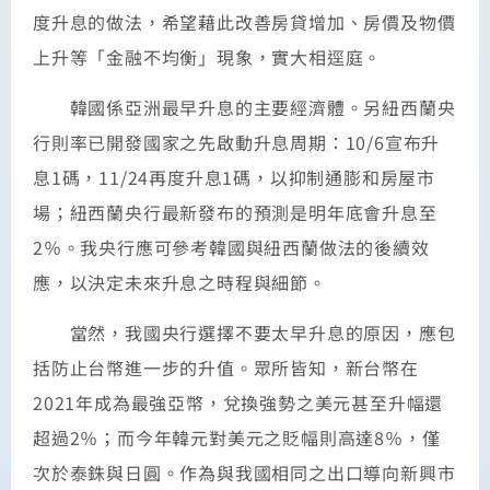
度升息的做法，希望藉此改善房貸增加、房價及物價
上升等「金融不均衡」現象，實大相逕庭。
韓國係亞洲最早升息的主要經濟體。另紐西蘭央
行則率已開發國家之先啟動升息周期：10/6宣布升
息1碼，11/24再度升息1碼，以抑制通膨和房屋市
場；紐西蘭央行最新發布的預測是明年底會升息至
2％。我央行應可參考韓國與紐西蘭做法的後續效
應，以決定未來升息之時程與細節。
當然，我國央行選擇不要太早升息的原因，應包
括防止台幣進一步的升值。眾所皆知，新台幣在
2021年成為最強亞幣，兌換強勢之美元甚至升幅還
超過2％；而今年韓元對美元之貶幅則高達8％，僅
次於泰銖與日圓。作為與我國相同之出口導向新興市