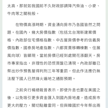
太高，那就如我國前不久財政部調降汽柴油、小麥、
牛肉等之關稅般。
在物價高漲時期，資金湧向房市乃各國皆然之問
題。在國內，幾大房價指數（包括北台灣新建案價
格、內政部住宅價格指數、中古屋房價參考的信義房
價指數，國泰房地產指數、六都買賣移轉棟數、住展
風向球）皆顯現，當前房價已經到處開花漲翻天。房
市專家指出，非理性的恐慌買盤已湧現。內政部雖已
祭出炒作預售屋得判刑三年等重罰，但此作法應仍無
法壓下國人已然烽火遍地之通膨預期。
之前央行楊總裁曾表示，即使升息也要在美國之
後，以免吸引更多資金匯入到國內房地產，造成房市
更大的壓力，關切點雖雷同，但與韓國於今年祭出兩