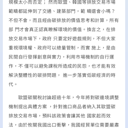
規模太小而否定； 然而歐盟、韓國等排放交易市場
範疇都延伸到了交通、建築部門，範 疇還會小嗎？
不但不會，而且經由碳排放的價值思考和計算，所有
部 門才會真正認真瞭解環境的價值。換言之，在排
放交易市場下，政府 只要定好遊戲規則，不但大家
重視環境權、政府可以總量管制，而實 施上，是由
民間自行發揮創意與實力，利用市場機制的自行運
作，不 僅可以避免課稅所造成的民怨，也才能有效
解決整體性的碳排問題， 進一步落實低碳經濟的時
代。
歐盟碳關稅討論超過十年，今年將對碳邊境調整
機制提出具體方案 ，針對進口商品者納入其歐盟碳
排放交易市場，預料該政策會讓其他 國家起而效
法，由於攸關我國出口衝擊，我國經貿單位需要嚴肅