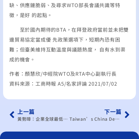
缺、供應鏈脆弱、及尋求WTO部長會議共識等特
徵，是好 的起點。
至於國內期待的BTA，在拜登政府當前並未把雙
邊貿易協定當成優 先政策選項下，短期內恐有困
難；但臺美維持互動溫度與議題熱度， 自有水到渠
成的機會。
作者：顏慧欣/中經院WTO及RTA中心副執行長
資料來源：工商時報 A5/名家評論 2021/07/02
上一篇
下一篇
黃勢璋：企業全球最低稅負將掀起臺灣的茶壺風暴？
Taiwan’s China Dependency Is a Double-Edged Sword