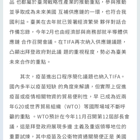
品 也都屬於臺灣戰略性產業的推動重點，參與推動
並爭取成為未來美國 互補供應鏈的一環，也符合我
國利益。臺美在去年就已簽署經濟繁榮 夥伴對話合
作備忘錄，今年2月也由經濟部與商務部就半導體供
應鏈 合作召開會議。在TIFA再次納入供應鏈議題，
凸顯出拜登政府對此議 題的重視程度，勢必為臺美
未來合作的重點。
其次，疫苗進出口程序簡化議題也納入TIFA。
國內多半以疫苗短缺 的角度來解讀，但實際上促進
疫苗或疫情相關物資的貿易便利性，早 已成為近兩
年G20或世界貿易組織（WTO）等國際場域不斷呼
籲的重點 。WTO預計在今年11月召開第12屆部長會
議，這是拜登政府展現多邊 主義及重返領導地位的
重要試煉，其中疫苗及公衛物資通關簡便正是 美國