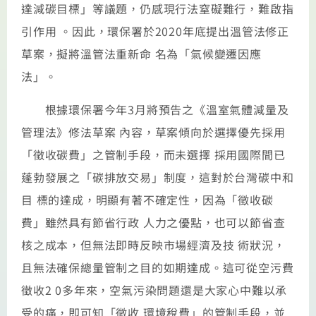
達減碳目標」等議題，仍感現行法窒礙難行，難啟指
引作用 。因此，環保署於2020年底提出溫管法修正
草案，擬將溫管法重新命 名為「氣候變遷因應
法」。
根據環保署今年3月將預告之《溫室氣體減量及
管理法》修法草案 內容，草案傾向於選擇優先採用
「徵收碳費」之管制手段，而未選擇 採用國際間已
蓬勃發展之「碳排放交易」制度，這對於台灣碳中和
目 標的達成，明顯有著不確定性，因為「徵收碳
費」雖然具有節省行政 人力之優點，也可以節省查
核之成本，但無法即時反映市場經濟及技 術狀況，
且無法確保總量管制之目的如期達成。這可從空污費
徵收2 0多年來，空氣污染問題還是大家心中難以承
受的痛，即可知「徵收 環境稅費」的管制手段，並