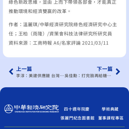
綠色新政思維，並由 上而下帶領各部會，才能真正
推動環境和經濟雙贏的改革。
作者：溫麗琪/中華經濟研究院綠色經濟研究中心主
任；王柏（雨隆）/資策會科技法律研究所研究員
資料來源：工商時報 A6/名家評論 2021/03/11
上一篇
下一篇
李淳：美建供應鏈 台灣的機會與挑戰
吳佳勳：打完臉再給糖 農林22條沒新意
四十週年院慶
學術典藏
張麗門紀念圖書館
董事課程專區