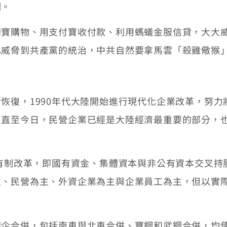
調。
購物、用支付寶收付款、利用螞蟻金服信貸，大大威
已威脅到共產黨的統治，中共自然要拿馬雲「殺雞儆猴
復，1990年代大陸開始進行現代化企業改革，努力
。直至今日，民營企業已經是大陸經濟最重要的部分，
有制改革，即國有資金、集體資本與非公有資本交叉持
主、民營為主、外資企業為主與企業員工為主，但以實
合併，包括南車與北車合併、寶鋼和武鋼合併，均使