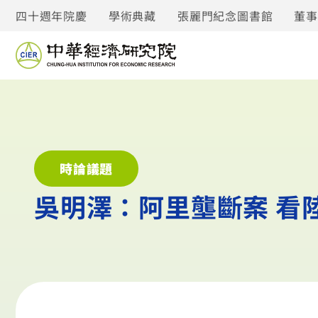
四十週年院慶
學術典藏
張麗門紀念圖書館
董
時論議題
吳明澤：阿里壟斷案 看