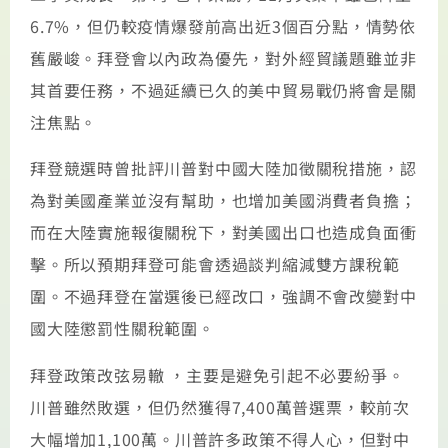
6.7%，但仍較疫情爆發前高出近3個百分點，情勢依
舊嚴峻。拜登會以內政為優先，對外經貿議題雖並非
其首要任務，不過延續已久的美中貿易戰仍將會是關
注焦點。
拜登競選時曾批評川普對中國大陸加徵關稅措施，認
為對美國產業並沒有幫助，也增加美國消費者負擔；
而在大陸實施報復關稅下，對美國出口也造成負面衝
擊。所以預期拜登可能會透過談判縮減雙方課稅範
圍。不過拜登在當選後已經改口，強調不會改變對中
國大陸懲罰性關稅範圍。
拜登政策改弦易轍 ，主要是避免引起不必要紛爭。
川普雖然敗選，但仍然獲得7,400萬普選票，較前次
大幅增加1,100萬。川普許多政策不得人心，但對中