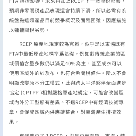
FTA 排擠影響。未來再加上RCEP 下一波降稅影響，
預期非零關税產品表現還會持續下滑，所以必需有系
統盤點這類產品目前競爭概況及面臨困雖，因應措施
以彌補關稅劣勢。
RCEP 原產地規定較為寬鬆，似乎是以東協既有
FTA中最低原產地標準爲基礎。例如對傳統產業的區
域價值含量多數仍以滿足40%為主，甚至成衣可以
使用區域外的紗及布，也符合免關稅條件。所以不會
明顯改變原本分工模式，此與跨太平洋夥伴全面進步
協定 (CPTPP )相對嚴格原產地規定，可能會改變區
域內外分工型態有差異。不過RCEP中有經濟技術專
章，會促成區域內供應鏈整合，對臺灣產生排擠效
果。
臺灣能否加入RCEP ，與是否傾向單一市場，特