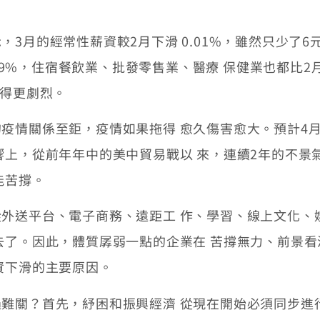
月的經常性薪資較2月下滑 0.01%，雖然只少了6
2.99%，住宿餐飲業、批發零售業、醫療 保健業也都比
來得更劇烈。
情關係至鉅，疫情如果拖得 愈久傷害愈大。預計4月
響上，從前年年中的美中貿易戰以 來，連續2年的不景
能苦撐。
送平台、電子商務、遠距工 作、學習、線上文化、
去了。因此，體質孱弱一點的企業在 苦撐無力、前景
資下滑的主要原因。
關？首先，紓困和振興經濟 從現在開始必須同步進