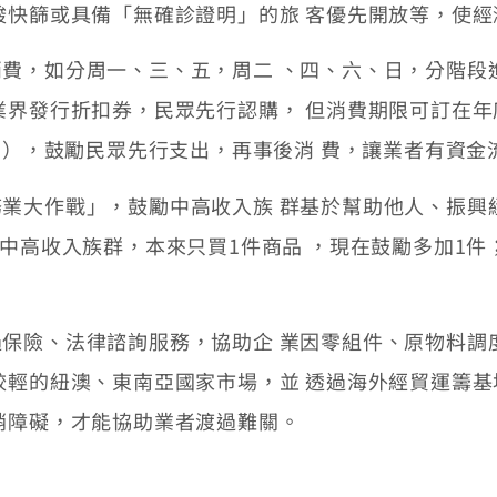
酸快篩或具備「無確診證明」的旅 客優先開放等，使
，如分周一、三、五，周二 、四、六、日，分階段
業界發行折扣券，民眾先行認購， 但消費期限可訂在年
消費），鼓勵民眾先行支出，再事後消 費，讓業者有資
大作戰」，鼓勵中高收入族 群基於幫助他人、振興
勵中高收入族群，本來只買1件商品 ，現在鼓勵多加1
險、法律諮詢服務，協助企 業因零組件、原物料調
較輕的紐澳、東南亞國家市場，並 透過海外經貿運籌
銷障礙，才能協助業者渡過難關。