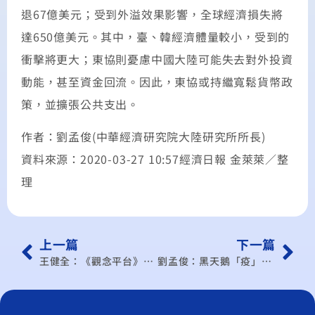
退67億美元；受到外溢效果影響，全球經濟損失將
達650億美元。其中，臺、韓經濟體量較小，受到的
衝擊將更大；東協則憂慮中國大陸可能失去對外投資
動能，甚至資金回流。因此，東協或持繼寬鬆貨幣政
策，並擴張公共支出。
作者：劉孟俊(中華經濟研究院大陸研究所所長)
資料來源：2020-03-27 10:57經濟日報 金萊萊／整
理
上一篇
下一篇
王健全：《觀念平台》證期局專業執法，監管作為殊值肯定
劉孟俊：黑天鵝「疫」擊 中國恐爆金融海嘯