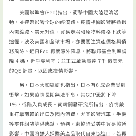
美國聯準會(Fed)指出，衝擊中國大陸經濟活
動，並連帶影響全球的經濟體。疫情相關影響將透過
內需縮減、美元升值、貿易走弱和原物料價格下跌等
途徑，波及美國和全球市場，亦要關注資產價格與債
務風險。近日Fed 再度意外降息，將聯邦基金利率調
降 4 碼，近乎零利率；並正式啟動高達 7千 億美元
的QE 計畫，以因應疫情影響。
另，日本大和總研也指出，日本有6 成企業受到
衝擊，如果疫情長期無法平息，其GDP恐將下降
1%，或陷入負成長。南韓開發研究所指出，疫情嚴
重打擊南韓的出口及國內消費，尤其影響汽車、手機
等零件組裝等供應鏈。預判，東協恐受美中貿易協議
影響，中國將擴大採購美產品取代自東協進口。若再