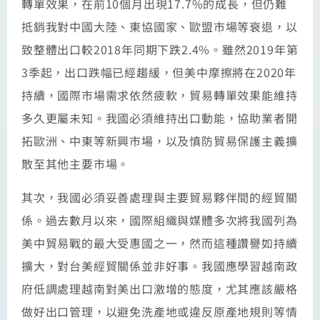
轉單效果，在前10個月出現17.7%的成長，但仍難
抵銷我對中國大陸、東協國家、歐盟市場等衰退，以
致整體出口較2018年同期下跌2.4%。雖然2019年第
3季起，出口跌幅已經趨緩，但美中摩擦將在2020年
持續，國際市場需求依然疲軟，貿易轉單效果能維持
多久更屬未知。我國必須維持出口動能，協助業者開
拓歐洲、中東等新興市場，以及慎防貿易保護主義擴
散至其他主要市場。
其次，我國必須妥善處理與主要貿易夥伴間的經貿關
係。過去數月以來，國際組織與媒體多次將我國列為
美中貿易戰的最大受惠國之一，然而這種讚譽如持續
擴大，對台美經貿關係並非好事。我國應學習越南政
府低調處理越南對美出口激增的態度，尤其應該嚴格
做好出口管理，以避免洗產地或違反原產地規則等情