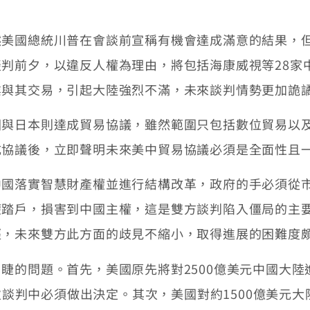
國總統川普在會談前宣稱有機會達成滿意的結果，但
判前夕，以違反人權為理由，將包括海康威視等28家
業與其交易，引起大陸強烈不滿，未來談判情勢更加詭
日本則達成貿易協議，雖然範圍只包括數位貿易以及
成協議後，立即聲明未來美中貿易協議必須是全面性且
落實智慧財產權並進行結構改革，政府的手必須從市
權踏戶，損害到中國主權，這是雙方談判陷入僵局的主
經，未來雙方此方面的歧見不縮小，取得進展的困難度
問題。首先，美國原先將對2500億美元中國大陸進
此次談判中必須做出決定。其次，美國對約1500億美