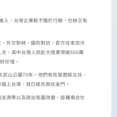
業進入，台灣企業較不擅於行銷，也缺乏有
立，外交對峙，國防對抗，官方往來忽冷
人次，其中台灣人民赴大陸更突破600萬
好好珍惜。
太武山公墓70年。他們有些是歷經北伐、
會踏上台灣，就已經先倒在金門。
戰友凋零以及政治氛圍改變，這種場合也