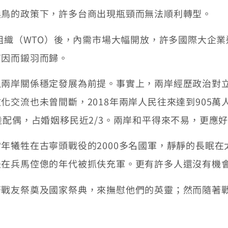
換鳥的政策下，許多台商出現瓶頸而無法順利轉型。
易組織（WTO）後，內需市場大幅開放，許多國際大企
商因而鎩羽而歸。
以兩岸關係穩定發展為前提。事實上，兩岸經歷政治對
交流也未曾間斷，2018年兩岸人民往來達到905萬
陸配偶，占婚姻移民近2/3。兩岸和平得來不易，更應
年犧牲在古寧頭戰役的2000多名國軍，靜靜的長眠在
是在兵馬倥傯的年代被抓伕充軍。更有許多人還沒有機
著戰友祭奠及國家祭典，來撫慰他們的英靈；然而隨著