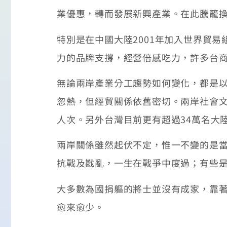
業優惠，轉而發展新興產業。在此騰籠
特別是在中國大陸2001年加入世界貿
力的品牌支撐，經營倍感吃力，許多台
無論兩岸產業分工趨勢如何變化，都是
忽熱，但經貿關係依舊密切。兩岸社會文化
人次。另外台灣目前更有超過34萬名大
兩岸關係雖然起伏不定，惟一不變的是當
抗戰及戡亂，一生在戰爭中度過；有些
大多數為國捐軀的將士並沒有成家，靠
愈來愈少。