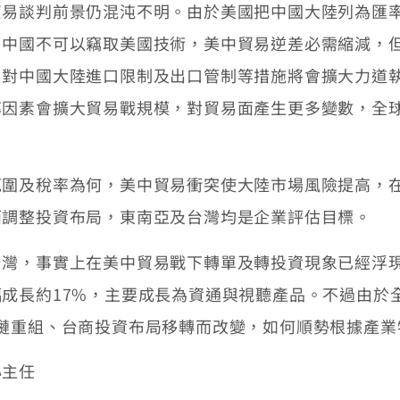
談判前景仍混沌不明。由於美國把中國大陸列為匯率
，中國不可以竊取美國技術，美中貿易逆差必需縮減，
，對中國大陸進口限制及出口管制等措施將會擴大力道
率因素會擴大貿易戰規模，對貿易面產生更多變數，全
及稅率為何，美中貿易衝突使大陸市場風險提高，在
而調整投資布局，東南亞及台灣均是企業評估目標。
，事實上在美中貿易戰下轉單及轉投資現象已經浮現
成長約17%，主要成長為資通與視聽產品。不過由於
鏈重組、台商投資布局移轉而改變，如何順勢根據產業
心主任