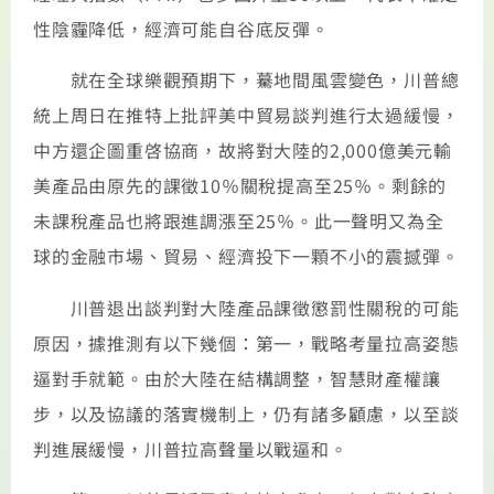
性陰霾降低，經濟可能自谷底反彈。
就在全球樂觀預期下，驀地間風雲變色，川普總
統上周日在推特上批評美中貿易談判進行太過緩慢，
中方還企圖重啓協商，故將對大陸的2,000億美元輸
美產品由原先的課徵10％關稅提高至25％。剩餘的
未課稅產品也將跟進調漲至25％。此一聲明又為全
球的金融市場、貿易、經濟投下一顆不小的震撼彈。
川普退出談判對大陸產品課徵懲罰性關稅的可能
原因，據推測有以下幾個：第一，戰略考量拉高姿態
逼對手就範。由於大陸在結構調整，智慧財產權讓
步，以及協議的落實機制上，仍有諸多顧慮，以至談
判進展緩慢，川普拉高聲量以戰逼和。