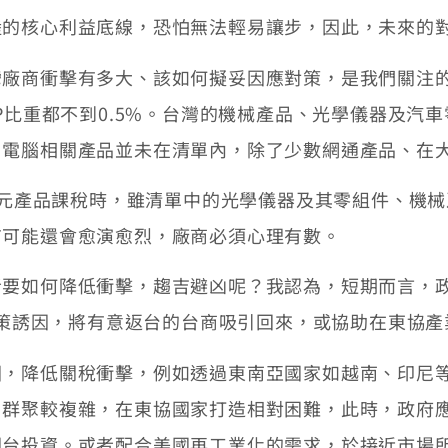
陸的核心利益底線，恐怕無法輕易讓步，因此，未來的
商衝擊有多大、該如何擬妥因應對策，是我們關注的焦
DP比重都不到0.5%。台灣的機械產品、光學儀器及汽
、電腦相關產品並未在清單內，除了少數網通產品、在
美元產品課稅時，雖清單中的光學儀器及其零組件、機
有可能還會愈演愈烈，廠商必須心理有數。
如何降低衝擊，趨吉避凶呢？我認為，短期而言，政府
過政策誘因，將有意返台的台商吸引回來，或協助在東協
降低關稅衝擊，例如透過東南亞國家如越南、印尼等
、群聚較複雜，在東協國家打造相對困難，此時，政府
回台投資。或者配合美國再工業化的需求，於接近市場