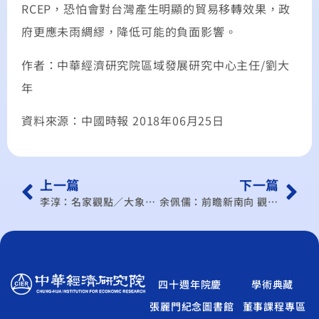
RCEP，恐怕會對台灣產生明顯的貿易移轉效果，政
府更應未雨綢繆，降低可能的負面影響。
作者：中華經濟研究院區域發展研究中心主任/劉大
年
資料來源：中國時報 2018年06月25日
上一篇
下一篇
李淳：名家觀點／大象打架…盯二個關鍵時刻
余佩儒：前瞻新南向 觀測創新創業趨勢
四十週年院慶
學術典藏
張麗門紀念圖書館
董事課程專區