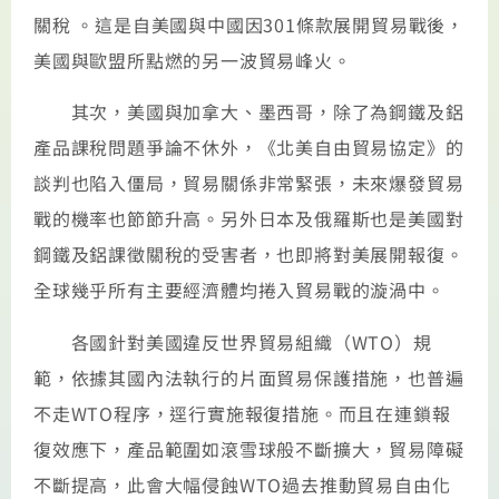
關稅 。這是自美國與中國因301條款展開貿易戰後，
美國與歐盟所點燃的另一波貿易峰火。
其次，美國與加拿大、墨西哥，除了為鋼鐵及鋁
產品課稅問題爭論不休外，《北美自由貿易協定》的
談判也陷入僵局，貿易關係非常緊張，未來爆發貿易
戰的機率也節節升高。另外日本及俄羅斯也是美國對
鋼鐵及鋁課徵關稅的受害者，也即將對美展開報復。
全球幾乎所有主要經濟體均捲入貿易戰的漩渦中。
各國針對美國違反世界貿易組織（WTO）規
範，依據其國內法執行的片面貿易保護措施，也普遍
不走WTO程序，逕行實施報復措施。而且在連鎖報
復效應下，產品範圍如滾雪球般不斷擴大，貿易障礙
不斷提高，此會大幅侵蝕WTO過去推動貿易自由化